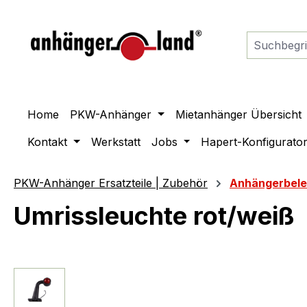
springen
Zur Hauptnavigation springen
Home
PKW-Anhänger
Mietanhänger Übersicht
Kontakt
Werkstatt
Jobs
Hapert-Konfigurato
PKW-Anhänger Ersatzteile | Zubehör
Anhängerbel
Umrissleuchte rot/weiß
Bildergalerie überspringen