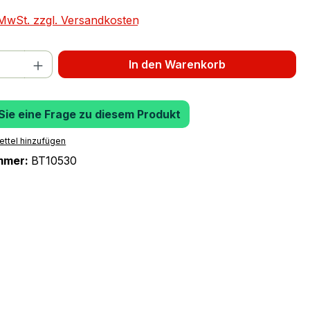
. MwSt. zzgl. Versandkosten
 Anzahl: Gib den gewünschten Wert ein 
In den Warenkorb
 Sie eine Frage zu diesem Produkt
ttel hinzufügen
mmer:
BT10530