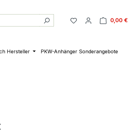
0,00 €
Ware
ach Hersteller
PKW-Anhänger Sonderangebote
€