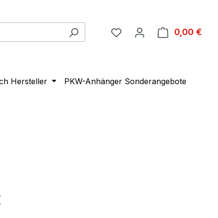
0,00 €
Ware
ach Hersteller
PKW-Anhänger Sonderangebote
€