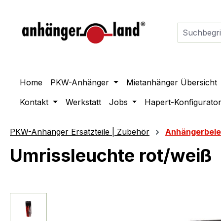
springen
Zur Hauptnavigation springen
Home
PKW-Anhänger
Mietanhänger Übersicht
Kontakt
Werkstatt
Jobs
Hapert-Konfigurato
PKW-Anhänger Ersatzteile | Zubehör
Anhängerbel
Umrissleuchte rot/weiß
Bildergalerie überspringen