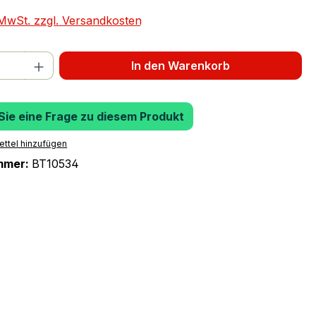
. MwSt. zzgl. Versandkosten
 Anzahl: Gib den gewünschten Wert ein 
In den Warenkorb
 Sie eine Frage zu diesem Produkt
ttel hinzufügen
mmer:
BT10534