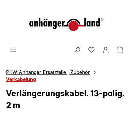
alt springen
Ware
PKW-Anhänger Ersatzteile | Zubehör
Verkabelung
Verlängerungskabel. 13-polig.
2 m
Bildergalerie überspringen