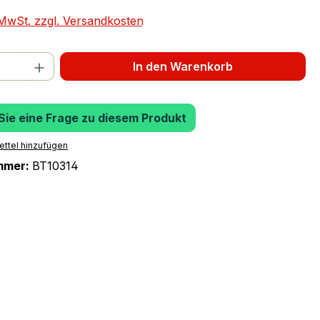
. MwSt. zzgl. Versandkosten
 Anzahl: Gib den gewünschten Wert ein 
In den Warenkorb
 Sie eine Frage zu diesem Produkt
ttel hinzufügen
mmer:
BT10314