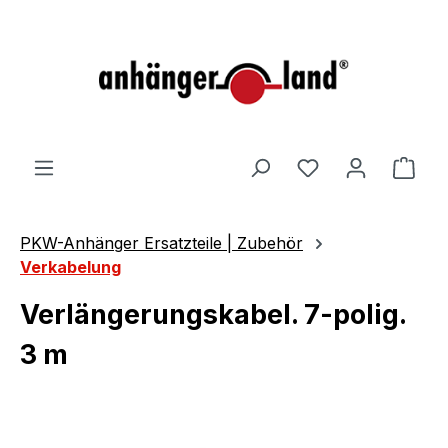
alt springen
Ware
PKW-Anhänger Ersatzteile | Zubehör
Verkabelung
Verlängerungskabel. 7-polig.
3 m
Bildergalerie überspringen