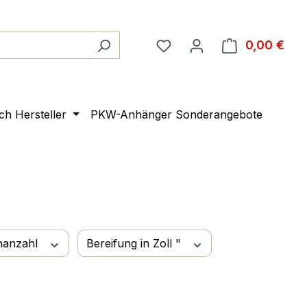
0,00 €
Ware
ach Hersteller
PKW-Anhänger Sonderangebote
nanzahl
Bereifung in Zoll "