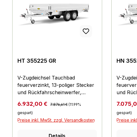
Spritzschutzlappen ausgestattet
Unterlegkeile mit Halterung
Stoßdämpfer (100 km/h
Vorbereitung) Verzurr- und
Sicherungsmöglichkeiten 8
versenkte Verzurrbügel, auf der
Ladefläche im Rahmen integriert
Der Film dazu ...Der Film dazu .....
HT 355225 GR
HN 355
V-Zugdeichsel Tauchbad
V-Zugde
feuerverzinkt, 13-poliger Stecker
feuerver
und Rückfahrscheinwerfer,
und Rück
Bodenplatte 18 mm stark,
Bodenpla
Regulärer Preis:
Verkaufspreis:
Verkaufs
6.932,00 €
7.075,
7.876,61 €
(11.99%
Bordwände aus eloxiertem
Bordwän
gespart)
gespart)
Aluminium mit versenkten
Aluminiu
Preise inkl. MwSt. zzgl. Versandkosten
Preise ink
Verschlüssen, kpl. abnehmbar,
Verschlü
Zurringe im V-Außenrahmenprofil
Zurringe
Details
integriert, Zugkraft 400 kg pro
integrier