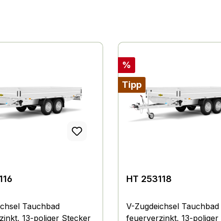
Rabatt
%
Tipp
116
HT 253118
ichsel Tauchbad
V-Zugdeichsel Tauchbad
zinkt, 13-poliger Stecker
feuerverzinkt, 13-poliger