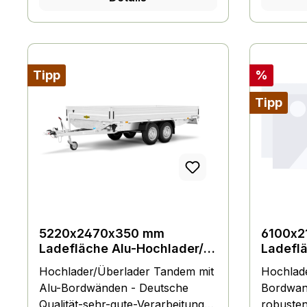
Zurring, Dekra geprüft, Stützrad
Zurring,
Rabatt
Tipp
%
Tipp
5220x2470x350 mm
6100x2
Ladefläche Alu-Hochlader/
Ladefl
Überlader Tandem Normal
Überla
Hochlader/Überlader Tandem mit
Hochlad
und tiefergelegt
Alubor
Alu-Bordwänden - Deutsche
Bordwand,
Qualität-sehr-gute-Verarbeitung
robuste