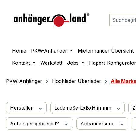
springen
Zur Hauptnavigation springen
Home
PKW-Anhänger
Mietanhänger Übersicht
Kontakt
Werkstatt
Jobs
Hapert-Konfigurato
PKW-Anhänger
Hochlader Überlader
Alle Mark
Hersteller
Lademaße-LxBxH in mm
Z
Anhänger gebremst?
Anhängerserie