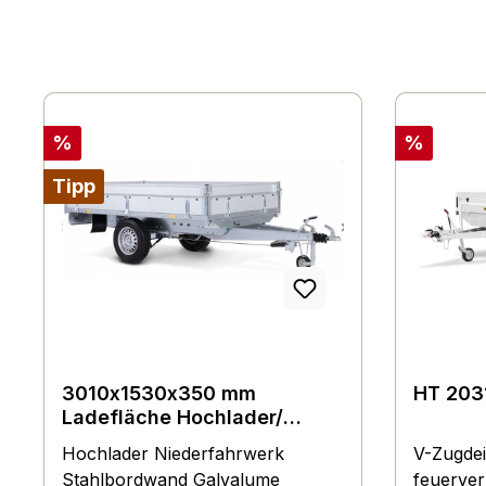
Rabatt
Rabatt
%
%
Tipp
3010x1530x350 mm
HT 203
Ladefläche Hochlader/
Überlader 1300 kg Stahl
Hochlader Niederfahrwerk
V-Zugde
Niederfahrwerk
Stahlbordwand Galvalume
feuerver