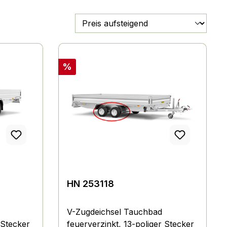
Rabatt
%
HN 253118
V-Zugdeichsel Tauchbad
 Stecker
feuerverzinkt, 13-poliger Stecker