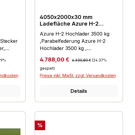
4050x2000x30 mm
Ladefläche Azure H-2
Hochlader 3500 kg
Azure H-2 Hochlader 3500 kg
niedr.Fahrwerk und
 Stecker
,Parabelfederung Azure H-2
Parabelfederung
er,
Hochlader 3500 kg ,
,
Parabelfederung
s:
Regulärer Preis:
Verkaufspreis:
4.788,00 €
.99%
6.330,80 €
(24.37%
em
inkl.Stoßdämpfer , 100 km/h
gespart)
n
Standardmäßig geliefert mit: TÜV-
sandkosten
Preise inkl. MwSt. zzgl. Versandkosten
hmbar,
geprüftes und integriertes
enprofil
Ladungssicherungssystem
Details
kg pro
Designte Bordwandscharniere für
Stützrad
einfache Befestigung des
Ladungsnetzes Solides
abklappbares Stützrad V-
Deichsel 4 Herausnehmbare
Rabatt
%
Eckrungen 30 cm hohe