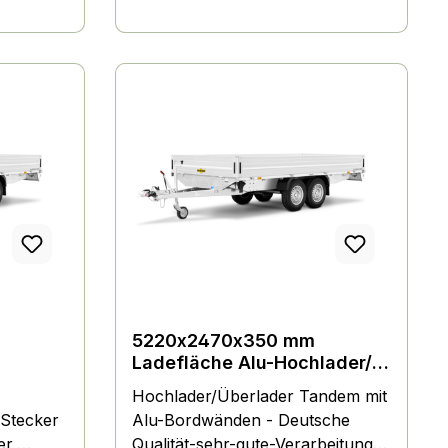
m
Zurring, Dekra geprüft, Stützrad
iere für
t
aken am
es
enen, bei
5220x2470x350 mm
Ladefläche Alu-Hochlader/
lt, in der
Überlader Tandem Normal
Hochlader/Überlader Tandem mit
ndet sich
und tiefergelegt
 Stecker
Alu-Bordwänden - Deutsche
telrunge
er,
Qualität-sehr-gute-Verarbeitung