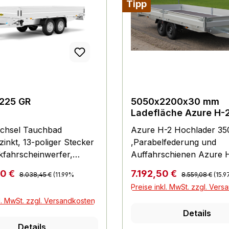
Tipp
225 GR
5050x2200x30 mm
Ladefläche Azure H-
Hochlader 3500 kg
ichsel Tauchbad
Azure H-2 Hochlader 35
niedr.Fahrwerk und
zinkt, 13-poliger Stecker
,Parabelfederung und
Auffahrschienen
fahrscheinwerfer,
Auffahrschienen Azure 
tte 18 mm stark,
Hochlader 3500 kg ,
Regulärer Preis:
Regulärer Preis:
preis:
Verkaufspreis:
00 €
7.192,50 €
8.038,45 €
(11.99%
8.559,08 €
(15.
de aus eloxiertem
Parabelfederung
Preise inkl. MwSt. zzgl. Ver
m mit versenkten
inkl.Stoßdämpfer ,
l. MwSt. zzgl. Versandkosten
ssen, kpl. abnehmbar,
Auffahrschienen, 195/50
Details
 im V-Außenrahmenprofil
Standardmäßig geliefert mit: 
Details
t, Zugkraft 400 kg pro
geprüftes und integrierte