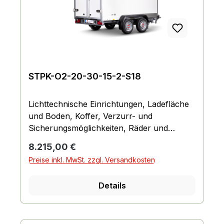
STPK-O2-20-30-15-2-S18
Lichttechnische Einrichtungen, Ladefläche
und Boden, Koffer, Verzurr- und
Sicherungsmöglichkeiten, Räder und
Achsen, Fahrgestell und Rahmen
Regulärer Preis:
8.215,00 €
Preise inkl. MwSt. zzgl. Versandkosten
Details