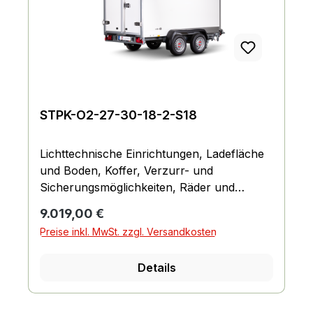
STPK-O2-27-30-18-2-S18
Lichttechnische Einrichtungen, Ladefläche
und Boden, Koffer, Verzurr- und
Sicherungsmöglichkeiten, Räder und
Achsen, Fahrgestell und Rahmen
Regulärer Preis:
9.019,00 €
Preise inkl. MwSt. zzgl. Versandkosten
Details