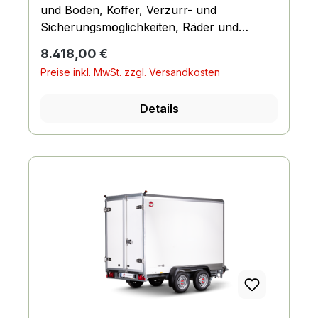
und Boden, Koffer, Verzurr- und
Sicherungsmöglichkeiten, Räder und
Achsen, Fahrgestell und Rahmen
Regulärer Preis:
8.418,00 €
Preise inkl. MwSt. zzgl. Versandkosten
Details