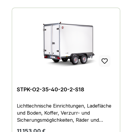
STPK-O2-35-40-20-2-S18
Lichttechnische Einrichtungen, Ladefläche
und Boden, Koffer, Verzurr- und
Sicherungsmöglichkeiten, Räder und
Achsen, Fahrgestell und Rahmen
Regulärer Preis:
11.153,00 €