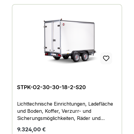
STPK-O2-30-30-18-2-S20
Lichttechnische Einrichtungen, Ladefläche
und Boden, Koffer, Verzurr- und
Sicherungsmöglichkeiten, Räder und
Achsen, Fahrgestell und Rahmen
Regulärer Preis:
9.324,00 €