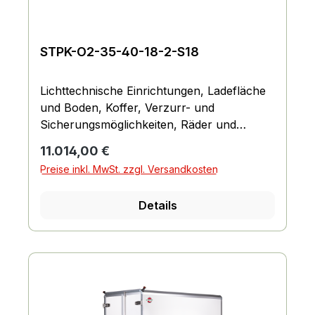
STPK-O2-35-40-18-2-S18
Lichttechnische Einrichtungen, Ladefläche
und Boden, Koffer, Verzurr- und
Sicherungsmöglichkeiten, Räder und
Achsen, Fahrgestell und Rahmen
Regulärer Preis:
11.014,00 €
Preise inkl. MwSt. zzgl. Versandkosten
Details