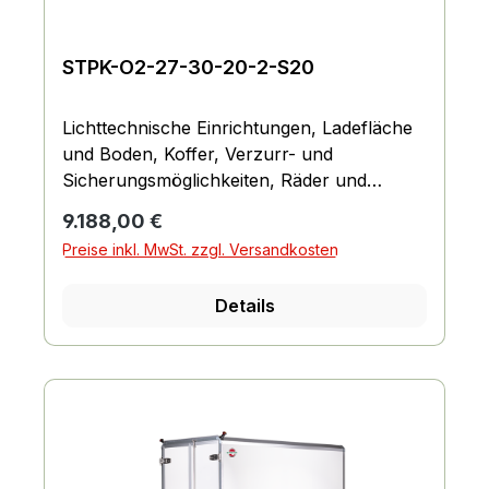
STPK-O2-27-30-20-2-S20
Lichttechnische Einrichtungen, Ladefläche
und Boden, Koffer, Verzurr- und
Sicherungsmöglichkeiten, Räder und
Achsen, Fahrgestell und Rahmen
Regulärer Preis:
9.188,00 €
Preise inkl. MwSt. zzgl. Versandkosten
Details