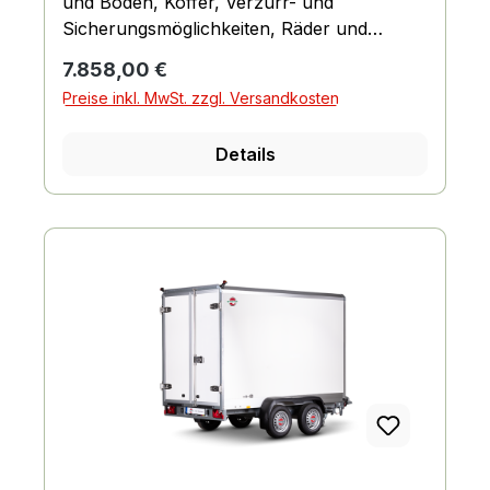
und Boden, Koffer, Verzurr- und
Sicherungsmöglichkeiten, Räder und
Achsen, Fahrgestell und Rahmen
Regulärer Preis:
7.858,00 €
Preise inkl. MwSt. zzgl. Versandkosten
Details