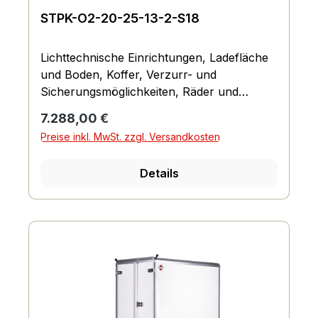
STPK-O2-20-25-13-2-S18
Lichttechnische Einrichtungen, Ladefläche
und Boden, Koffer, Verzurr- und
Sicherungsmöglichkeiten, Räder und
Achsen, Fahrgestell und Rahmen
Regulärer Preis:
7.288,00 €
Preise inkl. MwSt. zzgl. Versandkosten
Details