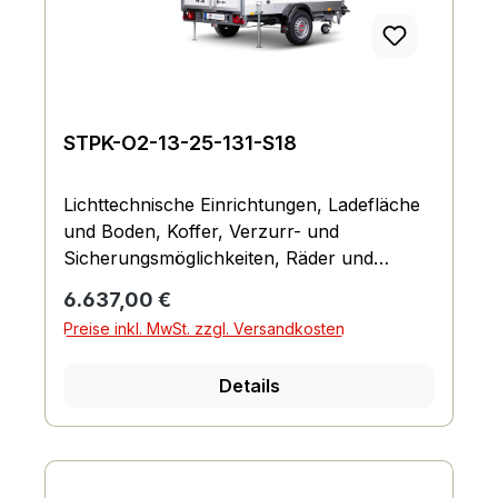
STPK-O2-13-25-131-S18
Lichttechnische Einrichtungen, Ladefläche
und Boden, Koffer, Verzurr- und
Sicherungsmöglichkeiten, Räder und
Achsen, Fahrgestell und Rahmen
Regulärer Preis:
6.637,00 €
Preise inkl. MwSt. zzgl. Versandkosten
Details