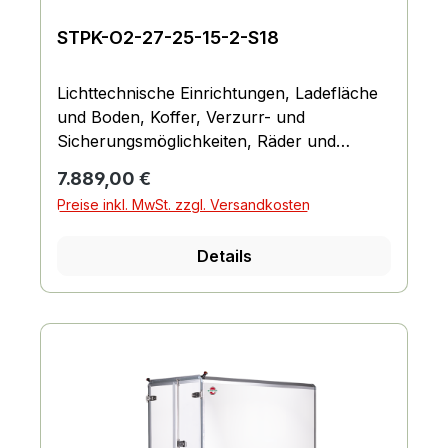
STPK-O2-27-25-15-2-S18
Lichttechnische Einrichtungen, Ladefläche
und Boden, Koffer, Verzurr- und
Sicherungsmöglichkeiten, Räder und
Achsen, Fahrgestell und Rahmen
Regulärer Preis:
7.889,00 €
Preise inkl. MwSt. zzgl. Versandkosten
Details