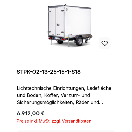
STPK-O2-13-25-15-1-S18
Lichttechnische Einrichtungen, Ladefläche
und Boden, Koffer, Verzurr- und
Sicherungsmöglichkeiten, Räder und
Achsen, Fahrgestell und Rahmen
Regulärer Preis:
6.912,00 €
Preise inkl. MwSt. zzgl. Versandkosten