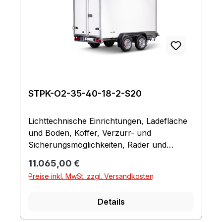
STPK-O2-35-40-18-2-S20
Lichttechnische Einrichtungen, Ladefläche
und Boden, Koffer, Verzurr- und
Sicherungsmöglichkeiten, Räder und
Achsen, Fahrgestell und Rahmen
Regulärer Preis:
11.065,00 €
Preise inkl. MwSt. zzgl. Versandkosten
Details