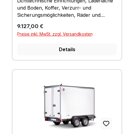
Lichttechnische Einrichtungen, Ladefläche
und Boden, Koffer, Verzurr- und
Sicherungsmöglichkeiten, Räder und
Achsen, Fahrgestell und Rahmen
Regulärer Preis:
9.127,00 €
Preise inkl. MwSt. zzgl. Versandkosten
Details