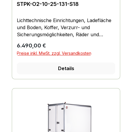
STPK-O2-10-25-131-S18
Lichttechnische Einrichtungen, Ladefläche
und Boden, Koffer, Verzurr- und
Sicherungsmöglichkeiten, Räder und
Achsen, Fahrgestell und Rahmen
Regulärer Preis:
6.490,00 €
Preise inkl. MwSt. zzgl. Versandkosten
Details