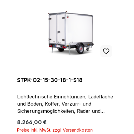
STPK-O2-15-30-18-1-S18
Lichttechnische Einrichtungen, Ladefläche
und Boden, Koffer, Verzurr- und
Sicherungsmöglichkeiten, Räder und
Achsen, Fahrgestell und Rahmen
Regulärer Preis:
8.266,00 €
Preise inkl. MwSt. zzgl. Versandkosten