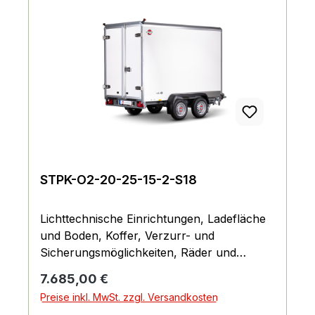
STPK-O2-20-25-15-2-S18
Lichttechnische Einrichtungen, Ladefläche
und Boden, Koffer, Verzurr- und
Sicherungsmöglichkeiten, Räder und
Achsen, Fahrgestell und Rahmen
Regulärer Preis:
7.685,00 €
Preise inkl. MwSt. zzgl. Versandkosten