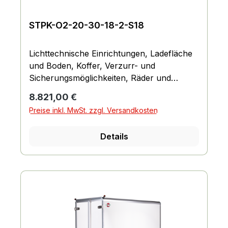
STPK-O2-20-30-18-2-S18
Lichttechnische Einrichtungen, Ladefläche
und Boden, Koffer, Verzurr- und
Sicherungsmöglichkeiten, Räder und
Achsen, Fahrgestell und Rahmen
Regulärer Preis:
8.821,00 €
Preise inkl. MwSt. zzgl. Versandkosten
Details