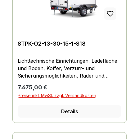
STPK-O2-13-30-15-1-S18
Lichttechnische Einrichtungen, Ladefläche
und Boden, Koffer, Verzurr- und
Sicherungsmöglichkeiten, Räder und
Achsen, Fahrgestell und Rahmen
Regulärer Preis:
7.675,00 €
Preise inkl. MwSt. zzgl. Versandkosten
Details