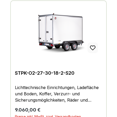
STPK-O2-27-30-18-2-S20
Lichttechnische Einrichtungen, Ladefläche
und Boden, Koffer, Verzurr- und
Sicherungsmöglichkeiten, Räder und
Achsen, Fahrgestell und Rahmen
Regulärer Preis:
9.060,00 €
Preise inkl. MwSt. zzgl. Versandkosten