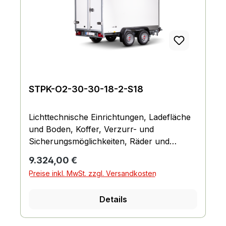
STPK-O2-30-30-18-2-S18
Lichttechnische Einrichtungen, Ladefläche
und Boden, Koffer, Verzurr- und
Sicherungsmöglichkeiten, Räder und
Achsen, Fahrgestell und Rahmen
Regulärer Preis:
9.324,00 €
Preise inkl. MwSt. zzgl. Versandkosten
Details